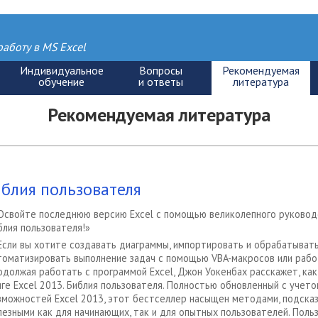
аботу в MS Excel
Рекомендуемая литература
иблия пользователя
Освойте последнюю версию Excel с помощью великолепного руководст
блия пользователя!»
Если вы хотите создавать диаграммы, импортировать и обрабатывать
томатизировать выполнение задач с помощью VBA-макросов или работ
одолжая работать с программой Excel, Джон Уокенбах расскажет, как
иге Excel 2013. Библия пользователя. Полностью обновленный с учет
зможностей Excel 2013, этот бестселлер насыщен методами, подсказ
лезными как для начинающих, так и для опытных пользователей. Поль