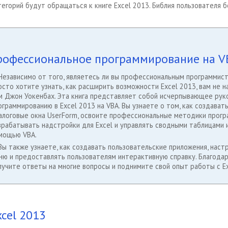
тегорий будут обращаться к книге Excel 2013. Библия пользователя 
Профессиональное программирование на V
Независимо от того, являетесь ли вы профессиональным программист
осто хотите узнать, как расширить возможности Excel 2013, вам не н
м Джон Уокенбах. Эта книга представляет собой исчерпывающее рук
ограммированию в Excel 2013 на VBA. Вы узнаете о том, как создават
алоговые окна UserForm, освоите профессиональные методики прогр
зрабатывать надстройки для Excel и управлять сводными таблицами 
мощью VBA.
Вы также узнаете, как создавать пользовательские приложения, нас
ню и предоставлять пользователям интерактивную справку. Благодар
лучите ответы на многие вопросы и поднимите свой опыт работы с Ex
cel 2013