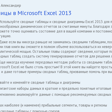
 Александер
ицы в Microsoft Excel 2013
Используйте сводные таблицы и сводные диаграммы Excel 2013 для 
знообразных динамических отчетов за считанные минуты. Благодаря 
ожете точно оценивать состояние дел в вашей компании и постоянн
туацию.
Даже если вы никогда раньше не занимались сводными таблицами, по
ми глав книги вы сможете в полном объеме воспользоваться их невер
алитической мощью. Остальные главы содержат сведения, которые по
одных таблиц создать систему генерирования отчетов для решения 
Еще никогда изучение передовых методик работы со сводными табл
crosoft Excel не было столь простым! В этой книге вы найдете прос
 и даже готовые примеры сводных таблиц, призванные помочь при вы
аивайте и изменяйте сводные таблицы и диаграммы
гигантские наборы данных в краткие и предельно понятные итоговые
 мгновенно анализируйте данные с помощью рекомендуемых сводных 
ах наиболее (и наименее) прибыльные сегменты, товары и регионы
 сводные таблицы с помощью срезов