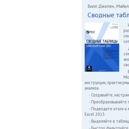
Билл Джелен, Майкл
Сводные табл
ра
см
си
се
ан
св
Mi
инструкции, практикумы
анализа.
- Создавайте, настр
- Преобразовывайте 
- Подводите итоги и
Excel 2013
- Выделяйте в таблиц
- Быстро фильтруйте