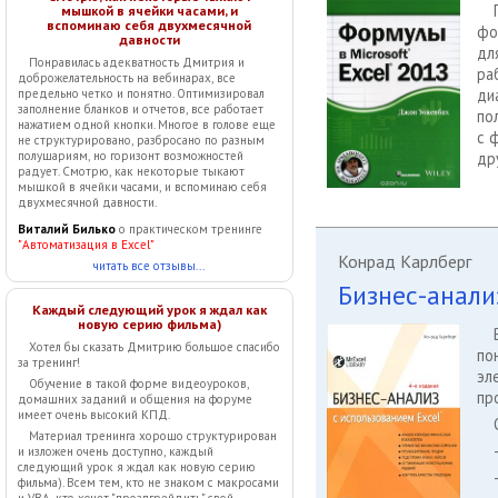
мышкой в ячейки часами, и
вспоминаю себя двухмесячной
фо
давности
дл
Понравилась адекватность Дмитрия и
ра
доброжелательность на вебинарах, все
ди
предельно четко и понятно. Оптимизировал
заполнение бланков и отчетов, все работает
по
нажатием одной кнопки. Многое в голове еще
с 
не структурировано, разбросано по разным
полушариям, но горизонт возможностей
др
радует. Смотрю, как некоторые тыкают
мышкой в ячейки часами, и вспоминаю себя
двухмесячной давности.
Виталий Билько
о практическом тренинге
"Автоматизация в Excel"
Конрад Карлберг
читать все отзывы...
Бизнес-анали
Каждый следующий урок я ждал как
новую серию фильма)
Хотел бы сказать Дмитрию большое спасибо
по
за тренинг!
эл
Обучение в такой форме видеоуроков,
пр
домашних заданий и общения на форуме
имеет очень высокий КПД.
Материал тренинга хорошо структурирован
и изложен очень доступно, каждый
следующий урок я ждал как новую серию
фильма). Всем тем, кто не знаком с макросами