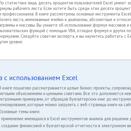
По статистике лишь десять процентов пользователей Excel умеют 
рмулы рабочего листа. Если хотите быть среди этих десяти проценто
я профессионалов. В книге рассмотрены основные инструменты Excel
бочего листа, именованные ячейки и диапазоны, абсолютные и относи
аграммы и массивы. Вы узнаете об использовании формул массивов и
льзовательских функций с помощью VBA, отладке формул и других п
формулами. Следуйте советам эксперта, и вы научитесь работать с E
угом уровне.
з с использованием Excel
В книге пошагово рассматриваются целые бизнес-проекты, сопрово
нятными объяснениями и ценными советами. Все это дополняется не
ектронными примерами, от образцов бухгалтерских книг до инструме
огнозирования, которые можно загрузить с веб-страницы книги на сай
Основные темы книги:
- применение имеющихся в Excel инструментов анализа для решения 
- создание финансовой и бухгалтерской отчетности в электронном в