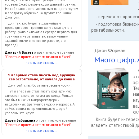
и VBA, кто хочет "проапгрейдить" свой
уровень Excel, рекомендую данный тренинг.
Не собираюсь останавливаться на достигнутом
и продолжу обучение на других тренингах
- переход от прогно
Дмитрия.
Для тех, кто будет в дальнейшем
- подготовка бизнес
проходить этот тренинг хочу сказать, что в
рентабельности.
работу нужно включаться сразу с первого дня
тренинга и не затягивать с выполнением
заданий, иначе в конце не успеете, это
правда)
Джон Форман
Дмитрий Басаев
о практическом тренинге
"Простые приемы автоматизации в Excel"
Много цифр. 
читать все отзывы...
Я впервые стала писать код вручную
эт
самостоятельно, от начала до конца
эф
Дмитрий, спасибо за интересные уроки!
Те
Тут я впервые стала писать код вручную
ма
самостоятельно, от начала до конца. Раньше
на
это был микс из макрорекодера и
надерганных фрагментов чужих макросов. А
ва
сейчас вышла на принципиально другой
ск
уровень. Это круто!
Книга будет интерес
Дарья Бабушкина
о практическом тренинге
владеть статистикой д
"Простые приемы автоматизации в Excel"
читать все отзывы...