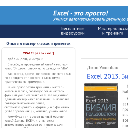
Excel - это просто!
Учимся автоматизировать рутинную р
Отзывы о мастер-классах и тренингах
УРА! Справочник! :)
Добрый день, Дмитрий!
Спасибо, за проведенный онлайн мастер-
Джон Уокенбах
класс "Видео-справочник по функциям VBA".
Excel 2013. Б
Как всегда, доступное изложение материала
по принципу от простого к сложному с
практическими примерами.
Ранее приобретала тренинги и мастер-
Би
классы в записи, поэтому с большинством
функций уже была знакома. И всё же, считаю
данный мастер класс полезным. Он позволил
ав
повторить изученное ранее,
систематизировать информацию о функциях
пр
(УРА! Справочник!) и, конечно, узнать новое.
кн
Кому будет интересен данный мастер-
во
класс? Думаю, ВСЕМ, кто пытается
автоматизировать свои рутинные задачи
по