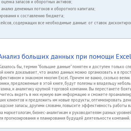
- оценка запасов и оборотных активов;
- анализ денежных потоков и оборотного капитала;
зирования к составлению бюджета;
-кейсов, содержащих все необходимые данные: от ставок дисконтиро
Анализ больших данных при помощи Exce
Казалось бы, термин "большие данные" понятен и доступен только сп
ой книги доказывает, что анализ данных можно организовать и в прос
фективном и знакомом многим Excel. Причем не важно, сколько велик
хники, предложенные в этой книге, будут полезны и владельцу небол
газина, и аналитику крупной торговой компании. Вы перестанете боят
учитесь видеть в них нужную вам информацию и сможете проанализи
ших клиентов и предложить им новые продукты, оптимизировать ден
ладские запасы, другими словами, повысите эффективность работы в
на маркетологам, бизнес-аналитикам и руководителям разных уровне
ля прогнозирования и планирования будущей деятельности компаний.