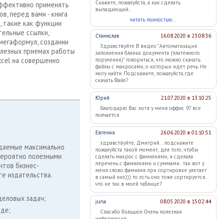
Скажите, пожалуйста, а как сделать
эффективно применять
выпадающий...
в, перед вами - книга
читать полностью...
, такие как функции
тельные ссылки,
Станислав
16.08.2020 в 23:08:36
 мегаформул, создании
Здравствуйте В видео "Автоматизация
олезных приемах работы
заполнения бланка документа (платежного
xcel на совершенно
поручения)" говориться, что можно скачать
файлы с макросами, о которых идет речь. Не
могу найти. Подскажите, пожалуйста,где
скачать Файл?
Юрий
21.07.2020 в 13:10:25
Благодарю Вас хотя у меня оффис 97 все
полчается
Евгения
26.06.2020 в 01:10:51
здравствуйте, Дмитрий... подскажите
ждаемые максимально
пожалуйста такой момент, для того, чтобы
вероятно полезными
сделать макрос с фамилиями, я сделала
перечень с фамилиями и суммами.. так вот у
нтов бизнес-
меня слово фамилия при сортировке улетает
те издательства.
в самый низ))) то есть оно тоже сортируется...
что не так в моей таблице?
деловых задач;
juna
08.05.2020 в 15:02:44
иде;
Спасибо большое.Очень полезная
информация