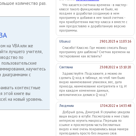
большое количество раз.
Что касается счетчика времени - в мастер-
классе такого функционала не было, но
позднее я доработал созданную в нем
программу и добавил в нее такой счетчик -
при приобретении мастер-класса я вместе с
ним предоставлю и доработанную версию
программы.
BA
Ulluauz
29.01.2023 в 11:03:16
ом на VBA или же
Спасибо! Классно. Где можно списать Вашу
айти лучшего учителя,
программу для шаблона? Счетчик времени на
тестирование как вставить?
оводство по
ь пользовательские
Светлана
23.08.2022 в 13:10:20
аммирования, научитесь
Здравствуйте. Подскажите, а можно ли
и диаграммами с
сделать Q-код в таблице, но чтоб там было
видно наименование упаковки, вес, дата
прихода, наименование контрагента и тд. И
траивать контекстные
при каждом изменении данных,
я этой книге вы
автоматически делался Q-код?
cel на новый уровень.
Людмила
17.04.2022 в 14:33:48
Добрый день, Дмитрий. Я случайно увидела
ваши видео в ютубе. Посмотрела и мне стало
интересно изучить макросы. Перешла по
ссылке и просмотрела часть бесплатных
видео и мне очень понравилась ваша манера
преподавать просто без лишних слов.