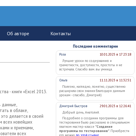
Последние комментарии
Роза
10.01.2025 в 17:23:18
Лучшие уроки по содержанию и
грамотности, доступности, простоты я не
встречала. Спасибо вам. вы умница.
Ольга
11.11.2023 в 11:32:51
Полезно, наглядно, понятно, существенно
ва - книги «Excel 2013.
расширила свои знания благодаря данным
урокам - спасибо, Дмитрий)
 данные,
Дмитрий Быстров
29.01.2023 в 12:26:41
ать в облаке,
Добрый день, Анатолий.
 это делается в своей
Подробнее о создании программы для
ом всех новейших
тестирования было рассказано в специальном
платном мастер-классе
"Создание
ками и приемами,
программы по тестированию"
. Приобрести
зователи всех
его можно
по этой ссылке
.