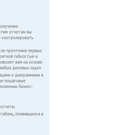
получения
этим отчетам вы
о контролировать
сле прочтения первых
оятной гибкостью и
зволят вам на основе
любых деловых задач.
ицами и диаграммами в
тые пошаговые
полнении бизнес-
 отчеты
таблиц, появившихся в