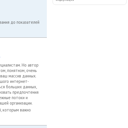
вания до показателей
l
ециалистам. Но автор
том, понятном, очень
 ваш массив данных.
ьшого интернет-
ься больших данных,
ровать предпочтения
ежные потоки и
ашей организации.
й, которым важно