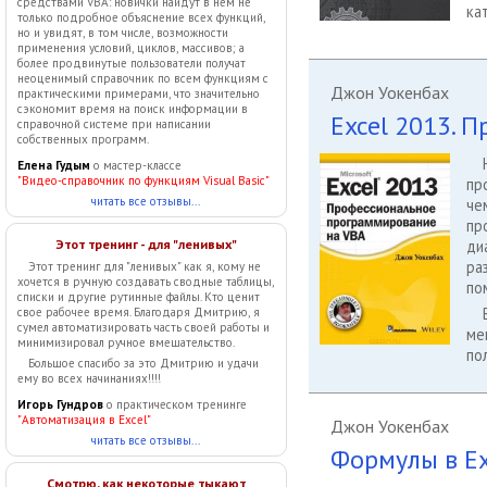
средствами VBA: новички найдут в нем не
ка
только подробное объяснение всех функций,
но и увидят, в том числе, возможности
применения условий, циклов, массивов; а
более продвинутые пользователи получат
неоценимый справочник по всем функциям с
Джон Уокенбах
практическими примерами, что значительно
сэкономит время на поиск информации в
Excel 2013. 
справочной системе при написании
собственных программ.
Елена Гудым
о мастер-классе
"Видео-справочник по функциям Visual Basic"
пр
читать все отзывы...
че
пр
Этот тренинг - для "ленивых"
ди
ра
Этот тренинг для "ленивых" как я, кому не
хочется в ручную создавать сводные таблицы,
по
списки и другие рутинные файлы. Кто ценит
свое рабочее время. Благодаря Дмитрию, я
сумел автоматизировать часть своей работы и
ме
минимизировал ручное вмешательство.
по
Большое спасибо за это Дмитрию и удачи
ему во всех начинаниях!!!!
Игорь Гундров
о практическом тренинге
"Автоматизация в Excel"
Джон Уокенбах
читать все отзывы...
Формулы в Ex
Смотрю, как некоторые тыкают