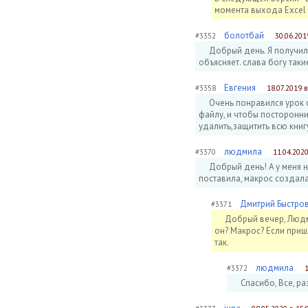
момента выхода Excel 
болотбай
#3352
30.06.201
Добрый день. Я получил
объясняет. слава богу так
Евгения
#3358
18.07.2019 в
Очень понравился урок 
файлу, и чтобы посторонни
удалить,защитить всю книг
людмила
#3370
11.04.2020
Добрый день! А у меня н
поставила, макрос создала,
Дмитрий Быстро
#3371
Добрый вечер, Людми
он? Макрос? Если пришл
так.
людмила
#3372
Спасибо, Все, р