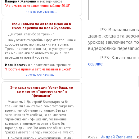
Валерий Желонин
о мастер-классе
"Автоматизация заполнения таблиц-2018"
читать все отзывы...
Мои навыки по автоматизации в
Excel перешли на новый уровень
PS: В начальных 
Дмитрий, спасибо за тренинг.
давно, когда эта верси
Хочу отметить удобный формат тренинга и
уроков) заключается т
хорошее качество изложения материала.
видеоролики перезапис
Тренинг я еще не окончил, но уже чувствую
как мои навыки по автоматизации в Excel
PPS: Касательно 
перешли на новый уровень.
ссылке
.
Иван Касаткин
о практическом тренинге
"Простые приемы автоматизации в Excel"
читать все отзывы...
Это как экранизация Уокенбаха, но
со многими "примочками" и
"фишками"
Уважаемый Дмитрий! Благодарю за Ваш
тренинг. Он значительно помогает сократить
время, чем обучение по книгам. Это как
экранизация Уокенбаха, но со многими
"примочками" и "фишками", постижение
которых в книжном варианте было бы
гораздо длиннее. Толково все объясняете-
"разжевываете". Теперь макросы не пугают.
Андрей Степанов
#3222
0
Присоединяюсь к комментариям Ольги -