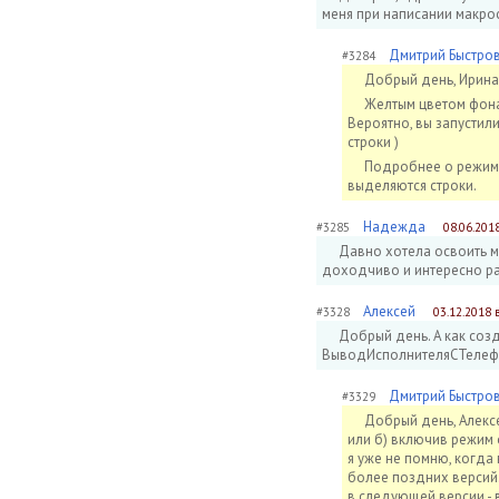
меня при написании макрос
Дмитрий Быстро
#3284
Добрый день, Ирина
Желтым цветом фона
Вероятно, вы запустил
строки )
Подробнее о режим
выделяются строки.
Надежда
#3285
08.06.2018
Давно хотела освоить ма
доходчиво и интересно ра
Алексей
#3328
03.12.2018 
Добрый день. А как созд
ВыводИсполнителяСТелеф
Дмитрий Быстро
#3329
Добрый день, Алексе
или б) включив режим 
я уже не помню, когда 
более поздних версий.
в следующей версии - в