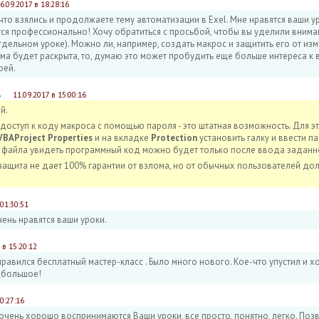
6.09.2017 в 18:28:16
 что взялись и продолжаете тему автоматизации в Exel. Мне нравятся ваши у
тся профессионально! Хочу обратиться с просьбой, чтобы вы уделили вним
тдельном уроке). Можно ли, например, создать макрос и защитить его от 
тема будет раскрыта, то, думаю это может пробудить еще больше интереса к 
рей.
в
11.09.2017 в 15:00:16
й.
доступ к коду макроса с помощью пароля - это штатная возможность. Для э
 VBAProject Properties
и на вкладке
Protection
установить галку и ввести п
я файла увидеть программный код можно будет только после ввода заданн
 защита не дает 100% гарантии от взлома, но от обычных пользователей до
 01:30:51
ень нравятся ваши уроки.
 в 15:20:12
равился бесплатный мастер-класс . Было много нового. Кое-что упустил и х
 большое!
0:27:16
очень хорошо воспринимаются Ваши уроки, все просто, понятно, легко. Поз