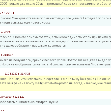
2000 прошло уже около 20 лет - громадный срок для программного обеспе
9 в 15:31:04
 письмо Мне нравится ваши уроки настоящий специалист Сегодня 1 урок оч
ие люди есть жду еще нового урока
 07:24:45
спасибо. А можете помочь советом, есть необходимость чтобы при печати ф
й человек не мог выключить это свойство, пробовала через колонтитул но
у не целесообразно и пароль легко ломается.
 в 21:16:34
ичего не получилось , прямо с первого урока. Повторяла все , как в видео у
 Но он не отображается на листе. И сам лист стал не активный. Что я не пра
в
11.04.2020 в 21:43:25
ла. Не знаю, что неправильно сделали - я же не вижу Ваш файл ) "Но он не о
ете Ваш файл на почту mail@excel-eto-prosto.ru - тогда, наверно, мне станет
12.04.2020 в 22:31:20
азобралась, внимательно смотреть нужно