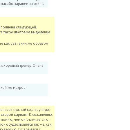
спасибо заранее за ответ.
выполнена следующей.
ете такое цветовое выделение
уте как раз таким же образом
т, хороший тренер. Очень
акой же макрос -
 написав нужный код вручную;
т второй вариант. К сожалению,
е помню, чем он отличается от
к осуществляется так же, как
 версию, т.к. все-таки с