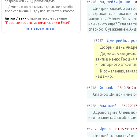
безразличен их IQ, рекомендую.
Андрей Сафонов
#3256
0
Дмитрию хочу сказать отдельное спасибо,
Дмитрий, спасибо за то,
проект отличный. Жду новых мастер-классов!
раскрывается и показывае
макросов. (Может быть в о
Антон Левин
о практическом тренинге
"Простые приемы автоматизации в Excel"
или как-то еще? Если эта 
читать все отзывы...
спасибо. С уважением, Анд
Дмитрий Быстро
#3257
Добрый день, Андре
Да, можно защитить 
зайти в меню:
Tools ->
и повторного открыти
К сожалению, такая
надежно.
Goharik
#3258
08.10.2017 в
Спасибо Дмитрий мне оч
Анатолий
#3268
22.12.2017
Здравствуйте. Очень пон
видеозапись. Спасибо вам
Ирина
#3283
01.06.2018 в 2
Дмитрий, здравствуйте! 