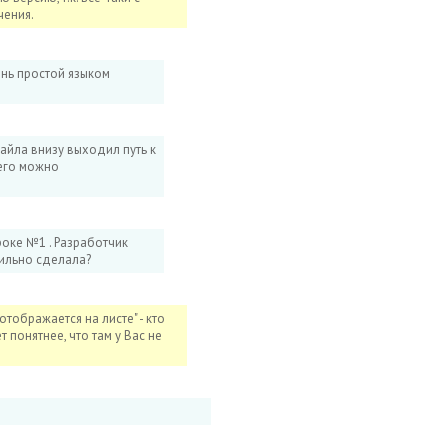
чения.
ень простой языком
айла внизу выходил путь к
 его можно
роке №1 . Разработчик
вильно сделала?
тображается на листе" - кто
 понятнее, что там у Вас не