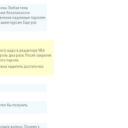
роки. Любая тема
ание безопасности
изменения надежным паролем
вашим курсам. Еще раз
того надо в редакторе VBA
ароль два раза. После закрытия
ого пароля.
лжна защитить достаточно
отел бы получить
вольте вопрос. Почему у