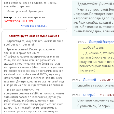
количество занятий в неделю, по-моему,
Здравствуйте, Дмитрий. 
лучше бы сократить.
У меня вопрос такой. Н
Желаю успехов! Нужное дело!
макросам. Посмотрел пока 
Аскар
о практическом тренинге
макросах вообще дело. Сут
"Автоматизация в Excel"
ячейках столбца каждый ра
читать все отзывы...
ниже. Возможно ли такое 
очень благодарен, если на
Стимулирует мозг не хуже шахмат
Здравствуйте, хочу оставить комментарий о
Дмитрий Быстро
#3223
пройденном тренинге!
Добрый день.
Тренинг сильный. После прохождения
Да, конечно, это в
тренинга я приобрел книгу
«Профессиональное программирования на
"запятая", после чего 
VBA», так как было желание развиваться
полученные части пере
дальше, к моему удивлению большую часть
поместить указанный а
материала из книги в 944 страницы я уже знал.
"по плечу".
Не говоря уже о «основах программирования
на visual basic и vba в excel 2007», эту книгу
даже читать было не интересно. Так что 100%
Дмитрий
#3243
23.07.2017 
гарантия Дмитрия, это не маркетинговый ход
Спасибо за уроки, очен
и не реклама, тренинг действительно сильный.
Так же хочу отметить, что
программирование на VBA не только помогает
валерий
#3248
21.08.2017 
автоматизировать однообразную, рутинную
Отличное изложение ну
работу больших объемов, это отличная
мозговая аэробика. Стимулирует мозг не хуже
С уважением, Валерий.
шахмат. Так что любителям головоломок,
интеллектуальных игр и всем тем кому не