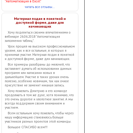
"Автоматизация в Excel"
читать все отзывы...
Материал подан в понятной и
доступной форме, даже для
начинающих
Хочу поделиться своими впечатлениями о
вебинаре 26.06.2018 "Автоматизация
заполнения таблиц".
Урок прошел на высоком профессиональном
уровне, как и все остальные, в которых я
принимал участие. Материал подан в понятной
и доступной форме, даже для начинающих.
Все примеры разобраны до мелочей, что
заставляет думать об использовании данных
программ или написании новых в
дальнейшем. Участие в таких уроках очень
полезно, особенно новичкам, так как очное
присутствие не заменит никакая запись.
Хочу пожелать Дмитрию и его команде
продолжать в том же духе, хотя понимаю, что
это очень дорогое и хлопотное занятие. А мы
всегда поддержим своим вниманием и
участием.
Всем остальным хочу пожелать, чтобы через
нашу информацию становилось больше
участников разных проектов этой команды.
Большое СПАСИБО всем!!!