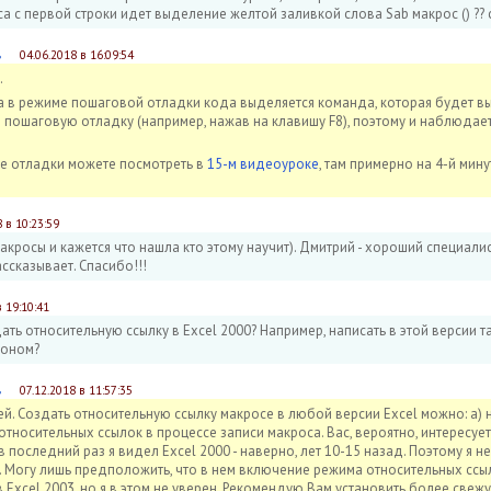
а с первой строки идет выделение желтой заливкой слова Sab макрос () ?? 
в
04.06.2018 в 16:09:54
.
 в режиме пошаговой отладки кода выделяется команда, которая будет 
и пошаговую отладку (например, нажав на клавишу F8), поэтому и наблюда
е отладки можете посмотреть в
15-м видеоуроке
, там примерно на 4-й мин
 в 10:23:59
кросы и кажется что нашла кто этому научит). Дмитрий - хороший специалис
ссказывает. Спасибо!!!
в 19:10:41
ать относительную ссылку в Excel 2000? Например, написать в этой версии т
оном?
в
07.12.2018 в 11:57:35
й. Создать относительную ссылку макросе в любой версии Excel можно: а)
относительных ссылок в процессе записи макроса. Вас, вероятно, интересуе
в последний раз я видел Excel 2000 - наверно, лет 10-15 назад. Поэтому я н
 Могу лишь предположить, что в нем включение режима относительных ссыло
 Excel 2003, но я в этом не уверен. Рекомендую Вам установить более свежую