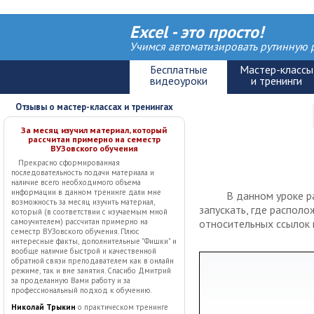
Excel - это просто!
Учимся автоматизировать рутинную р
Отзывы о мастер-классах и тренингах
За месяц изучил материал, который
рассчитан примерно на семестр
ВУЗовского обучения
Прекрасно сформированная
последовательность подачи материала и
наличие всего необходимого объема
информации в данном тренинге дали мне
В данном уроке ра
возможность за месяц изучить материал,
запускать, где располо
который (в соответствии с изучаемым мной
относительных ссылок 
самоучителем) рассчитан примерно на
семестр ВУЗовского обучения. Плюс
интересные факты, дополнительные "Фишки" и
вообще наличие быстрой и качественной
обратной связи преподавателем как в онлайн
режиме, так и вне занятия. Спасибо Дмитрий
за проделанную Вами работу и за
профессиональный подход к обучению.
Николай Трыкин
о практическом тренинге