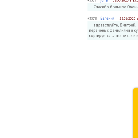
juna
#3377
08.05.2020 в 15:
Спасибо большое.Очень
Евгения
#3378
26.06.2020 в
здравствуйте, Дмитрий..
перечень с фамилиями и сум
сортируется... что не так в