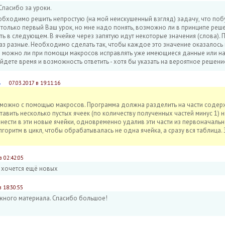
Спасибо за уроки.
еобходимо решить непростую (на мой неискушенный взгляд) задачу, что поб
только первый Ваш урок, но мне надо понять, возможно ли в принципе решен
ь в следующем. В ячейке через запятую идут некоторые значения (слова). П
з разные. Необходимо сделать так, чтобы каждое это значение оказалось 
и можно ли при помощи макросов исправлять уже имеющиеся данные или на
йдете время и возможность ответить - хотя бы указать на вероятное решени
в
07.03.2017 в 19:11:16
озможно с помощью макросов. Программа должна разделить на части соде
вставить несколько пустых ячеек (по количеству полученных частей минус 1) 
нести в эти новые ячейки, одновременно удалив эти части из первоначально
лгоритм в цикл, чтобы обрабатывалась не одна ячейка, а сразу вся таблица
в 02:42:05
ь хочется ещё новых
в 18:30:55
жного материала. Спасибо большое!