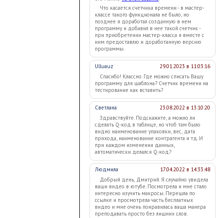
Что касается счетчика времени - в мастер-
классе такого функционала не было, но
позднее я доработал созданную в нем
программу и добавил в нее такой счетчик -
при приобретении мастер-класса я вместе с
ним предоставлю и доработанную версию
программы.
Ulluauz
29.01.2023 в 11:03:16
Спасибо! Классно. Где можно списать Вашу
программу для шаблона? Счетчик времени на
тестирование как вставить?
Светлана
23.08.2022 в 13:10:20
Здравствуйте. Подскажите, а можно ли
сделать Q-код в таблице, но чтоб там было
видно наименование упаковки, вес, дата
прихода, наименование контрагента и тд. И
при каждом изменении данных,
автоматически делался Q-код?
Людмила
17.04.2022 в 14:33:48
Добрый день, Дмитрий. Я случайно увидела
ваши видео в ютубе. Посмотрела и мне стало
интересно изучить макросы. Перешла по
ссылке и просмотрела часть бесплатных
видео и мне очень понравилась ваша манера
преподавать просто без лишних слов.