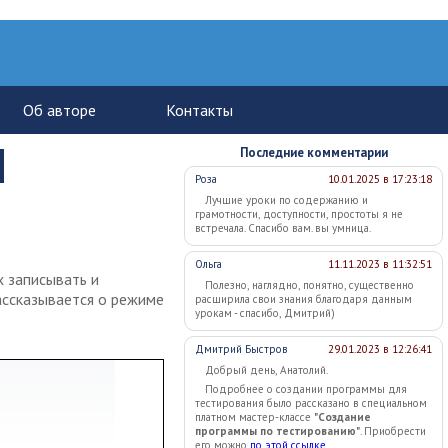
Последние комментарии
Роза
10.01.2025 в 17:23:18
Лучшие уроки по содержанию и
грамотности, доступности, простоты я не
встречала. Спасибо вам. вы умница.
Ольга
11.11.2023 в 11:32:51
х записывать и
Полезно, наглядно, понятно, существенно
рассказывается о режиме
расширила свои знания благодаря данным
урокам - спасибо, Дмитрий)
Дмитрий Быстров
29.01.2023 в 12:26:41
Добрый день, Анатолий.
Подробнее о создании программы для
тестирования было рассказано в специальном
платном мастер-классе
"Создание
программы по тестированию"
. Приобрести
его можно
по этой ссылке
.