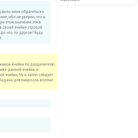
удило меня обратиться к
ие, ибо не уверен, что в
ри этом значения эти в
в своей ячейке строкой
до что-то другое? Буду
е.
ржимое ячейки по разделителю
ниже данной ячейки, и
й ячейки. Ну и затем следует
. Задача для макросов вполне