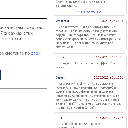
Скажите, пожалуйста, а как сделать
выпадающий...
читать полностью...
Станислав
16.08.2020 в 23:08:36
оки записаны довольно
Здравствуйте В видео "Автоматизация
заполнения бланка документа (платежного
7 (в рамках этих
поручения)" говориться, что можно скачать
смысла эти
файлы с макросами, о которых идет речь. Не
могу найти. Подскажите, пожалуйста,где
скачать Файл?
нее смотрите по
этой
Юрий
21.07.2020 в 13:10:25
Благодарю Вас хотя у меня оффис 97 все
полчается
Евгения
26.06.2020 в 01:10:51
здравствуйте, Дмитрий... подскажите
пожалуйста такой момент, для того, чтобы
сделать макрос с фамилиями, я сделала
перечень с фамилиями и суммами.. так вот у
меня слово фамилия при сортировке улетает
в самый низ))) то есть оно тоже сортируется...
что не так в моей таблице?
juna
08.05.2020 в 15:02:44
Спасибо большое.Очень полезная
информация