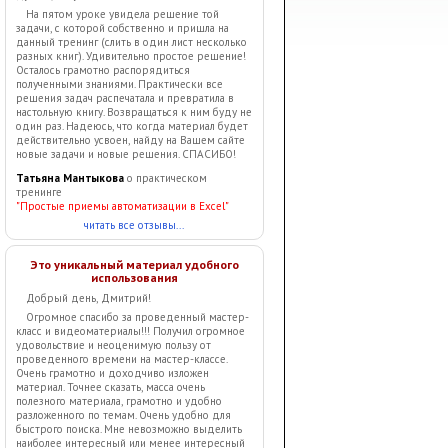
На пятом уроке увидела решение той
задачи, с которой собственно и пришла на
данный тренинг (слить в один лист несколько
разных книг). Удивительно простое решение!
Осталось грамотно распорядиться
полученными знаниями. Практически все
решения задач распечатала и превратила в
настольную книгу. Возвращаться к ним буду не
один раз. Надеюсь, что когда материал будет
действительно усвоен, найду на Вашем сайте
новые задачи и новые решения. СПАСИБО!
Татьяна Мантыкова
о практическом
тренинге
"Простые приемы автоматизации в Excel"
читать все отзывы...
Это уникальный материал удобного
использования
Добрый день, Дмитрий!
Огромное спасибо за проведенный мастер-
класс и видеоматериалы!!! Получил огромное
удовольствие и неоценимую пользу от
проведенного времени на мастер-классе.
Очень грамотно и доходчиво изложен
материал. Точнее сказать, масса очень
полезного материала, грамотно и удобно
разложенного по темам. Очень удобно для
быстрого поиска. Мне невозможно выделить
наиболее интересный или менее интересный