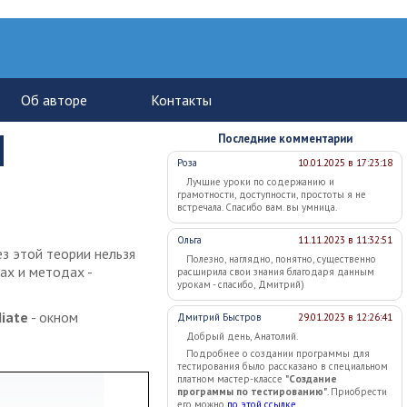
Последние комментарии
Роза
10.01.2025 в 17:23:18
Лучшие уроки по содержанию и
грамотности, доступности, простоты я не
встречала. Спасибо вам. вы умница.
Ольга
11.11.2023 в 11:32:51
ез этой теории нельзя
Полезно, наглядно, понятно, существенно
ах и методах -
расширила свои знания благодаря данным
урокам - спасибо, Дмитрий)
iate
- окном
Дмитрий Быстров
29.01.2023 в 12:26:41
Добрый день, Анатолий.
Подробнее о создании программы для
тестирования было рассказано в специальном
платном мастер-классе
"Создание
программы по тестированию"
. Приобрести
его можно
по этой ссылке
.