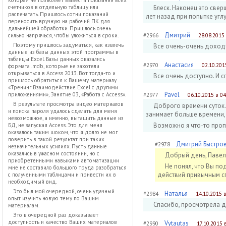
которая не позволяет вывести показания всех
Блеск. Наконец это све
счетчиков в отдельную таблицу или
распечатать. Пришлось сотни показаний
лет назад при попытке угл
переносить вручную на рабочий ПК для
дальнейшей обработки. Пришлось очень
Дмитрий
#2966
28.08.2015 
сильно напрячься, чтобы уложиться в сроки.
Поэтому пришлось задуматься, как извлечь
Все очень-очень доходчи
данные из базы данных этой программы в
таблицы Excel. Базы данных оказались
Анастасия
#2970
02.10.201
формата .mdb, которые не захотели
открываться в Access 2013. Вот тогда-то и
Все очень доступно. И с
пришлось обратиться к Вашему материалу
«Тренинг Взаимодействие Excel с другими
Pavel
приложениями», Занятие 03, «Работа с Access».
#2977
06.10.2015 в 04
В результате просмотра видео материалов
Доброго времени суток. 
и поиска пароля удалось сделать для меня
занимает больше времени, 
невозможное, а именно, вытащить данные из
Возможно я что-то пропу
БД, не запуская Access. Это для меня
оказалось таким шоком, что я долго не мог
поверить в такой результат при таких
Дмитрий Быстро
#2978
незначительных усилиях. Пусть данные
оказались в ужасном состоянии, но с
Добрый день, Павел
приобретенными навыками автоматизации
Не понял, что Вы по
мне не составило большого труда разобраться
действий привычным с
с полученными таблицами и привести их в
необходимый вид.
Это был мой очередной, очень удачный
Наталья
#2984
14.10.2015 в
опыт изучить новую тему по Вашим
Спасибо, просмотрела дв
материалам.
Это в очередной раз доказывает
доступность и качество Ваших материалов
Vytautas
#2990
17.10.2015 