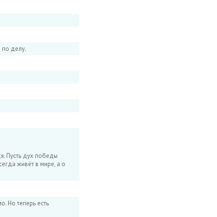
 по делу.
я. Пусть дух победы
егда живёт в мире, а о
о. Но теперь есть