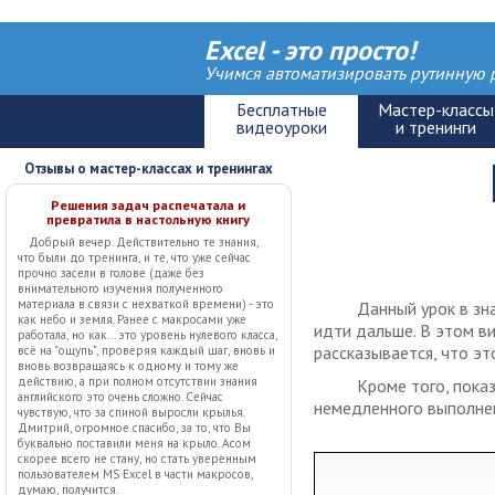
Excel - это просто!
Учимся автоматизировать рутинную р
Отзывы о мастер-классах и тренингах
Решения задач распечатала и
превратила в настольную книгу
Добрый вечер. Действительно те знания,
что были до тренинга, и те, что уже сейчас
прочно засели в голове (даже без
внимательного изучения полученного
материала в связи с нехваткой времени) - это
Данный урок в зна
как небо и земля. Ранее с макросами уже
идти дальше. В этом ви
работала, но как... это уровень нулевого класса,
рассказывается, что эт
всё на "ощупь", проверяя каждый шаг, вновь и
вновь возвращаясь к одному и тому же
действию, а при полном отсутствии знания
Кроме того, пока
английского это очень сложно. Сейчас
немедленного выполне
чувствую, что за спиной выросли крылья.
Дмитрий, огромное спасибо, за то, что Вы
буквально поставили меня на крыло. Асом
скорее всего не стану, но стать уверенным
пользователем MS Excel в части макросов,
думаю, получится.