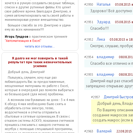
хочется в ручную создавать сводные таблицы,
Наталья
#2950
03.08.2015 в
списки и другие рутинные файлы. Кто ценит
Здорово! Всё доступно 
свое рабочее время. Благодаря Дмитрию, я
сумел автоматизировать часть своей работы и
минимизировал ручное вмешательство.
Эдуард
#2951
03.08.2015 в
Большое спасибо за это Дмитрию и удачи
Спасибо!!!
ему во всех начинаниях!!!!
Игорь Гундров
о практическом тренинге
Лика
#2952
03.08.2015 в 18
"Автоматизация в Excel"
Смотрю, слушаю, пробую
читать все отзывы...
владимир
#2954
08.08.201
Я долго не мог поверить в такой
результат при таких незначительных
Спасибо все отлично и 
усилиях
Добрый день, Дмитрий!
владимир
#2955
08.08.201
Пользуясь, случаем, хочу еще раз
Дмитрий ещё раз спасибо
поблагодарить Вас за предоставленные,
запрещено открываю другу
неоценимые материалы по работе с Excel,
которые в очередной раз помогли выбраться
из безвыходной (для меня) проблемы.
Дмитрий Быстро
#2957
А возникла она буквально на днях - 3 и 4 мая.
Добрый день, Влад
К обеду 4 мая необходимо было снять и
обработать сотни электро, тепло,
По Вашему описанию
водосчетчиков и отчеты отправить в
создание макросов запр
сбытовые и сетевые организации. В связи с
создать макрос (если 
отказом системы АСКУЭ, показания счетчиков
пришлось списывать с каждого счетчика на
ноутбук с помощью специальной программы,
Валерий
#2963
22.08.2015 