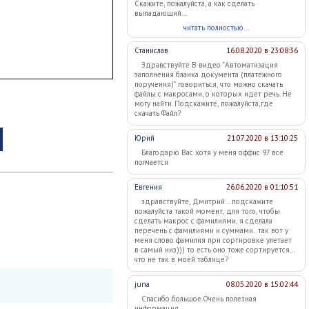
Скажите, пожалуйста, а как сделать
выпадающий...
читать полностью...
Станислав
16.08.2020 в 23:08:36
Здравствуйте В видео "Автоматизация
заполнения бланка документа (платежного
поручения)" говориться, что можно скачать
файлы с макросами, о которых идет речь. Не
могу найти. Подскажите, пожалуйста,где
скачать Файл?
Юрий
21.07.2020 в 13:10:25
Благодарю Вас хотя у меня оффис 97 все
полчается
Евгения
26.06.2020 в 01:10:51
здравствуйте, Дмитрий... подскажите
пожалуйста такой момент, для того, чтобы
сделать макрос с фамилиями, я сделала
перечень с фамилиями и суммами.. так вот у
меня слово фамилия при сортировке улетает
в самый низ))) то есть оно тоже сортируется...
что не так в моей таблице?
juna
08.05.2020 в 15:02:44
Спасибо большое.Очень полезная
информация