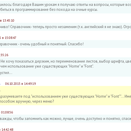
ршилось: благодаря Вашим урокам я получаю ответы на вопросы, которые воз
убиться в программирование без похода на очные курсы.
в 13:45:10
во! Справочник- теперь просто незаменим (т.к. английский я не знаю). Ог
5 в 15:08:47
правочник - очень удобный и понятный. Спасибо!
:35:26
Не хочу показаться дерзким, но переименование листов, выбор шрифта, цвет
чем использование уже существующих "Home" и "Font".
стил...
в
06.10.2015 в 14:49:19
.
дразумеваете под "использованием уже существующих "Home" и "Font""... Им
пособом: вручную, через меню?
 01:08:56
ажды, чтобы запомнить как можно, лучше, очень доступно и понятно, спаси
в 14:42:48