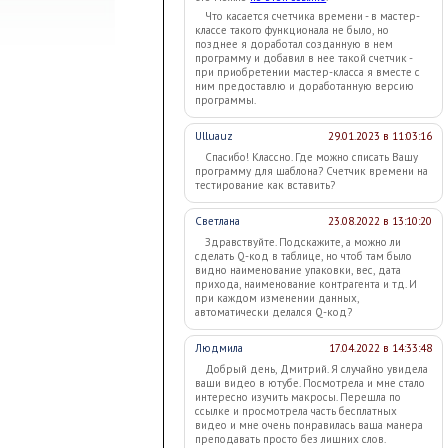
Что касается счетчика времени - в мастер-
классе такого функционала не было, но
позднее я доработал созданную в нем
программу и добавил в нее такой счетчик -
при приобретении мастер-класса я вместе с
ним предоставлю и доработанную версию
программы.
Ulluauz
29.01.2023 в 11:03:16
Спасибо! Классно. Где можно списать Вашу
программу для шаблона? Счетчик времени на
тестирование как вставить?
Светлана
23.08.2022 в 13:10:20
Здравствуйте. Подскажите, а можно ли
сделать Q-код в таблице, но чтоб там было
видно наименование упаковки, вес, дата
прихода, наименование контрагента и тд. И
при каждом изменении данных,
автоматически делался Q-код?
Людмила
17.04.2022 в 14:33:48
Добрый день, Дмитрий. Я случайно увидела
ваши видео в ютубе. Посмотрела и мне стало
интересно изучить макросы. Перешла по
ссылке и просмотрела часть бесплатных
видео и мне очень понравилась ваша манера
преподавать просто без лишних слов.