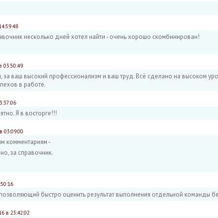
14:59:48
вочник несколько дней хотел найти - очень хорошо скомбинирован!
в 03:50:49
, за ваш высокий профессионализм и ваш труд. Всё сделано на высоком уро
пехов в работе.
3:37:06
тно. Я в восторге!!!
в 03:09:00
м комментариям -
чно, за справочник.
:50:16
 позволяющий быстро оценить результат выполнения отдельной команды бе
16 в 23:42:02