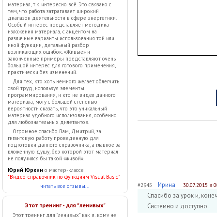
материал, т.к. интересно всё. Это связано с
тем, что работа затрагивает широкий
диапазон деятельности в сфере энергетики.
Особый интерес представляет методика
изложения материала, с акцентом на
различные варианты использования той или
иной функции, детальный разбор
возникающих ошибок. «Живые» и
законченные примеры представляют очень
большой интерес для готового применения,
практически без изменений.
Для тех, кто хоть немного желает облегчить
свой труд, используя элементы
программирования, и кто не видел данного
материала, могу с большой степенью
вероятности сказать, что это уникальный
материал удобного использования, особенно
для любознательных дилетантов.
Огромное спасибо Вам, Дмитрий, за
гигантскую работу проведенную для
подготовки данного справочника, а главное за
вложенную душу, без которой этот материал
не получился бы такой «живой».
Юрий Юркин
о мастер-классе
"Видео-справочник по функциям Visual Basic"
Ирина
#2945
30.07.2015 в 0
читать все отзывы...
Спасибо за урок и, коне
Этот тренинг - для "ленивых"
Системно и доступно.
Этот тренинг для "ленивых" как я, кому не