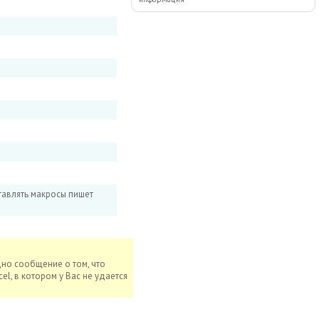
тавлять макросы пишет
дно сообщение о том, что
el, в котором у Вас не удается