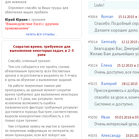
для новичков.
Liuks!
Огромное спасибо за Ваши труды для
облегчения наших проблем.
Roman
#3004
13.11.2015 в 
Юрий Юркин
о тренинге
Спасибо. Подобный спра
"Взаимодействие Excel с другими
приложениями"
Делаете хорошее дело.
читать все отзывы...
Gennady
#3014
12.12.2015 
Сократил время, требуемое для
Благодарю Вас, Дмитрий
выполнения некоторых задач, в 2-3
Желаю Вам дальнейших ус
раза
Спасибо, отличный тренинг.
Елена
#3024
25.12.2015 в 2
Тем кто собирается его пройти, считаю
обязательным просмотр всех бесплатных
Очень доступно, все поня
уроков и подготовиться выделять по 3-4 часа
в день на обучение и выполнение заданий.
Валерий
#3025
28.12.2015 
На работе полученные знания уже
Присоединяюсь к добры
пригодились, на данный момент сократил
время требуемое для выполнения некоторых
спасибо за урок и, коне
задач в 2-3 раза, как результат, почти
исключена возможность ошибки
Системно и доступно.
(человеческого фактора) требуемый результат
достигается гораздо быстрее, соответственно
выросла конкурентная способность, а это
Иван
#3030
05.01.2016 в 03
только один тренинг.
Очень интересный урок,
Уже отправил заявку на участие в тренинге
по получению информации из интернета, по
Александр
моим прикидкам, если всё пойдет как
#3035
15.01.20