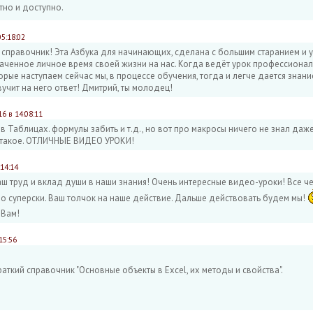
тно и доступно.
05:18:02
справочник! Эта Азбука для начинающих, сделана с большим старанием и 
аченное личное время своей жизни на нас. Когда ведёт урок профессионал
торые наступаем сейчас мы, в процессе обучения, тогда и легче дается знани
вучит на него ответ! Дмитрий, ты молодец!
16 в 14:08:11
в Таблицах. формулы забить и т.д., но вот про макросы ничего не знал даже
 такое. ОТЛИЧНЫЕ ВИДЕО УРОКИ!
:14:14
ш труд и вклад души в наши знания! Очень интересные видео-уроки! Все че
о суперски. Ваш толчок на наше действие. Дальше действовать будем мы!
 Вам!
15:56
раткий справочник "Основные объекты в Excel, их методы и свойства".