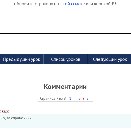
обновите страницу по
этой ссылке
или кнопкой
F5
Комментарии
Страница 7 из 8:
1
...
6
7
8
0:58:20
чно, за справочник.