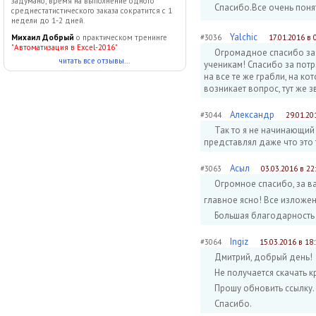
задумано, время на выполнение одного
Спасибо.Все очень поня
среднестатистического заказа сократится с 1
недели до 1-2 дней.
Yalchic
#3036
17.01.2016 в 
Михаил Добрый
о практическом тренинге
"Автоматизация в Excel-2016"
Огромадное спасибо за 
читать все отзывы...
ученикам! Спасибо за потр
на все те же грабли, на ко
возникает вопрос, тут же з
Александр
#3044
29.01.20
Так то я не начинающий 
представлял даже что это
Асыл
#3063
03.03.2016 в 22
Огромное спасибо, за ва
главное ясно! Все изложен
Большая благодарность
Ingiz
#3064
15.03.2016 в 18:
Дмитрий, добрый день!
Не получается скачать к
Прошу обновить ссылку.
Спасибо.