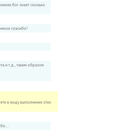
никли бог знает сколько
ромное спасибо!
а и т.д., таким образом
еете в виду выполнение этих
бо...