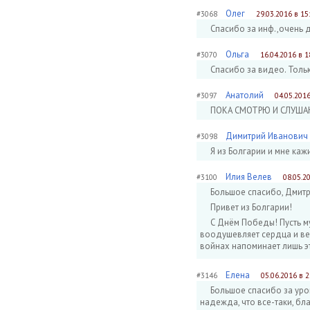
Олег
#3068
29.03.2016 в 15
Спасибо за инф.,очень 
Ольга
#3070
16.04.2016 в 1
Спасибо за видео. Тольк
Анатолий
#3097
04.05.2016
ПОКА СМОТРЮ И СЛУШАЮ
Димитрий Иванович
#3098
Я из Болгарии и мне каж
Илия Велев
#3100
08.05.2
Большое спасибо, Дмитр
Привет из Болгарии!
С Днём Победы! Пусть м
воодушевляет сердца и вед
войнах напоминает лишь э
Елена
#3146
05.06.2016 в 2
Большое спасибо за урок
надежда, что все-таки, бл