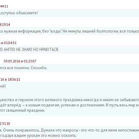
:44:11
доступно объясняете!
8:19:14
о нужная информация, без "воды". Ни минуты лишней болтологии, все только
 в 01:04:51
 АНГЛО НЕ ЗНАЮ НО НРАВІТЬСЯ.
05.05.2016 в 01:23:07
ится все понятно. Спосибо.
016 в 18:36:11
ий!
ужество и героизм этого великого праздника никогда и никем не забываютс
ёт вперёд — к новым подвигам, успехам и достижениям. И пусть весь мир вс
тот священный праздник.
2:31:10
. Очень понравилось. Думала что макросы - это что-то для меня непостижим
агодаря вашим урокам это можно освоить.