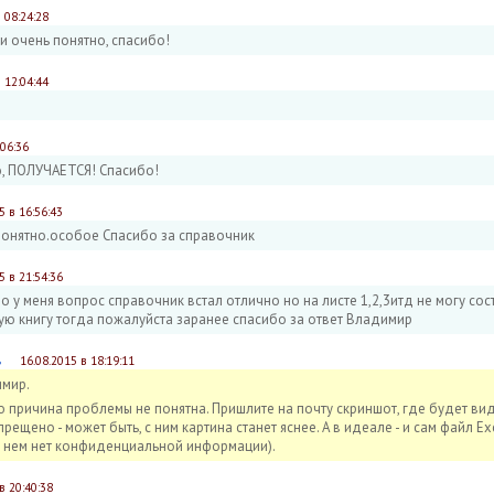
 08:24:28
и очень понятно, спасибо!
 12:04:44
:06:36
, ПОЛУЧАЕТСЯ! Спасибо!
5 в 16:56:43
понятно.особое Спасибо за справочник
5 в 21:54:36
 у меня вопрос справочник встал отлично но на листе 1,2,3итд не могу сос
ю книгу тогда пожалуйста заранее спасибо за ответ Владимир
в
16.08.2015 в 18:19:11
имир.
 причина проблемы не понятна. Пришлите на почту скриншот, где будет ви
ещено - может быть, с ним картина станет яснее. А в идеале - и сам файл Exc
в нем нет конфиденциальной информации).
в 20:40:38