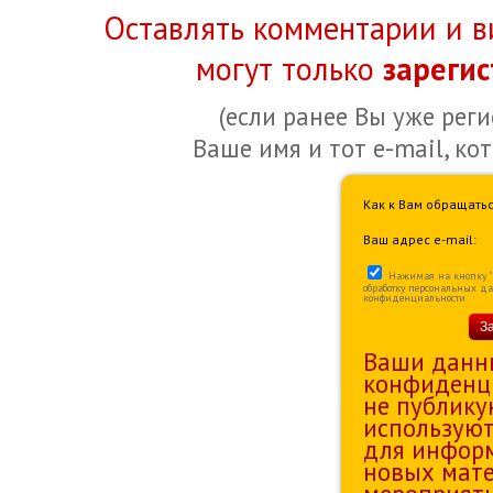
Оставлять комментарии и в
могут только
зареги
(если ранее Вы уже рег
Ваше имя и тот e-mail, ко
Как к Вам обращатьс
Ваш адрес e-mail:
Нажимая на кнопку "За
обработку персональных д
конфиденциальности
З
Ваши данн
конфиденц
не публику
используют
для информ
новых мате