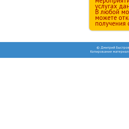
мероприяти
услугах да
В любой мо
можете отк
получения 
© Дмитрий Быстров
Копирование материал