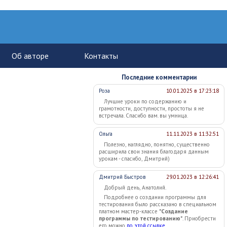
Последние комментарии
Роза
10.01.2025 в 17:23:18
Лучшие уроки по содержанию и
грамотности, доступности, простоты я не
встречала. Спасибо вам. вы умница.
Ольга
11.11.2023 в 11:32:51
Полезно, наглядно, понятно, существенно
расширила свои знания благодаря данным
урокам - спасибо, Дмитрий)
Дмитрий Быстров
29.01.2023 в 12:26:41
Добрый день, Анатолий.
Подробнее о создании программы для
тестирования было рассказано в специальном
платном мастер-классе
"Создание
программы по тестированию"
. Приобрести
его можно
по этой ссылке
.