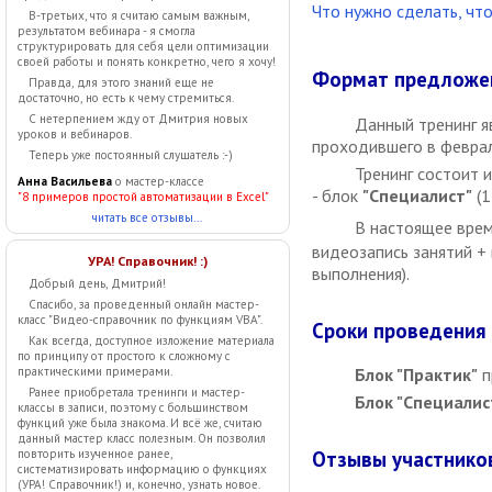
Что нужно сделать, что
В-третьих, что я считаю самым важным,
результатом вебинара - я смогла
структурировать для себя цели оптимизации
своей работы и понять конкретно, чего я хочу!
Формат предложе
Правда, для этого знаний еще не
достаточно, но есть к чему стремиться.
С нетерпением жду от Дмитрия новых
Данный тренинг я
уроков и вебинаров.
проходившего в феврал
Теперь уже постоянный слушатель :-)
Тренинг состоит 
Анна Васильева
о мастер-классе
- блок
"Специалист"
(1
"8 примеров простой автоматизации в Excel"
читать все отзывы...
В настоящее врем
видеозапись занятий +
УРА! Справочник! :)
выполнения).
Добрый день, Дмитрий!
Спасибо, за проведенный онлайн мастер-
класс "Видео-справочник по функциям VBA".
Сроки проведения
Как всегда, доступное изложение материала
по принципу от простого к сложному с
практическими примерами.
Блок "Практик"
п
Ранее приобретала тренинги и мастер-
Блок "Специалис
классы в записи, поэтому с большинством
функций уже была знакома. И всё же, считаю
данный мастер класс полезным. Он позволил
повторить изученное ранее,
Отзывы участников
систематизировать информацию о функциях
(УРА! Справочник!) и, конечно, узнать новое.