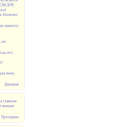
остигается
ЛИ, ВПР,
 всё
их. Конечно
мер нужного
, не
осы, его
в
от
для меня,
Дмитрий
 а главное
оё мнение
 Проскурин