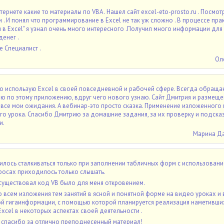
тернете какие то материалы по VBA . Нашел сайт excel-eto-prosto.ru . Посмот
. И понял что программирование в Exсеl не так уж сложно . В процессе пра
 в Excel" я узнал очень много интересного .Получил много информации для 
енег .
е Специалист .
Ол
го использую Excel в своей повседневной и рабочей сфере. Всегда обращ
 по этому приложению, вдруг чего нового узнаю. Сайт Дмитрия и размещен
все мои ожидания. А вебинар-это просто сказка. Применение изложенного
го урока. Спасибо Дмитрию за домашние задания, за их проверку и подсказ
и.
Марина Д
илось сталкиваться только при заполнении табличных форм с использован
кросах приходилось только слышать.
l существовал код VB было для меня откровением.
о всем изложения тем занятий в ясной и понятной форме на видео уроках и 
ой гигаинформации, с помощью которой планируется реализация наметивши
xcel в некоторых аспектах своей деятельности .
 спасибо за отлично преподнесенный материал!