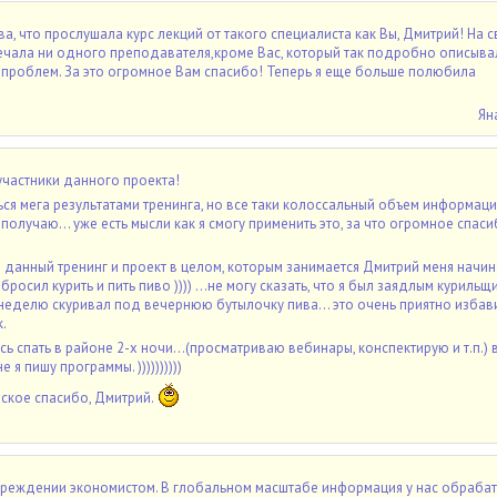
ва, что прослушала курс лекций от такого специалиста как Вы, Дмитрий! На 
ечала ни одного преподавателя,кроме Вас, который так подробно описыв
проблем. За это огромное Вам спасибо! Теперь я еще больше полюбила
Ян
участники данного проекта!
ься мега результатами тренинга, но все таки колоссальный объем информаци
 получаю... уже есть мысли как я смогу применить это, за что огромное спас
 данный тренинг и проект в целом, которым занимается Дмитрий меня начин
росил курить и пить пиво )))) ...не могу сказать, что я был заядлым курильщ
 неделю скуривал под вечернюю бутылочку пива... это очень приятно избави
.
сь спать в районе 2-х ночи...(просматриваю вебинары, конспектирую и т.п.) в
 я пишу программы. ))))))))))
ское спасибо, Дмитрий.
учреждении экономистом. В глобальном масштабе информация у нас обраба