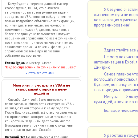
Кому будет интересен данный мастер-
класс? Думаю, ВСЕМ, кто пытается
Я безумно счастли
автоматизировать свои рутинные задачи
жизненном пути не встр
средствами VBA: новички найдут в нем не
возникающих у ученика 
только подробное объяснение всех функций,
программирование!
но и увидят, в том числе, возможности
применения условий, циклов, массивов; а
более продвинутые пользователи получат
неоценимый справочник по всем функциям с
практическими примерами, что значительно
сэкономит время на поиск информации в
Здравствуйте все 
справочной системе при написании
собственных программ.
Не могу похвастат
автоматизации в Excel я
Елена Гудым
о мастер-классе
Дмитрию.
"Видео-справочник по функциям Visual Basic"
читать все отзывы...
Самое главное что
поглощать полностью, я б
бухарем, но пачку сиг в
Много лет я смотрел на VBA и не
знал, с какой стороны к нему
таких вредных привычек
подойти
Минусы -----> ложу
Спасибо, Дмитрий! Было интересно и
куча идей, а ночью во сне
познавательно. Много лет я смотрел на VBA и
не знал, с какой стороны к нему подойти.
Большое человече
После Ваших заданий, всё стало на свои места,
т.к. применение конкретных алгоритмов к
конкретным заданиям дает очень многое.
Благодаря этому тренингу я знаю куда мне
идти и расти дальше. Спасибо.
Я работаю в гос.
Виталий Зуев
о практическом тренинге