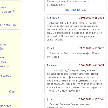
Скажите, пожалуйста, а как сделать
выпадающий...
своем
читать полностью...
ал решений
Станислав
16.08.2020 в 23:08:36
Здравствуйте В видео "Автоматизация
а Адаменко
заполнения бланка документа (платежного
поручения)" говориться, что можно скачать
файлы с макросами, о которых идет речь. Не
могу найти. Подскажите, пожалуйста,где
скачать Файл?
и по
Юрий
21.07.2020 в 13:10:25
ибо
Благодарю Вас хотя у меня оффис 97 все
полчается
ает
иком и
Евгения
26.06.2020 в 01:10:51
тся от
здравствуйте, Дмитрий... подскажите
пожалуйста такой момент, для того, чтобы
 голове -
сделать макрос с фамилиями, я сделала
перечень с фамилиями и суммами.. так вот у
меня слово фамилия при сортировке улетает
в самый низ))) то есть оно тоже сортируется...
что не так в моей таблице?
Олег
juna
08.05.2020 в 15:02:44
Спасибо большое.Очень полезная
тывается
информация