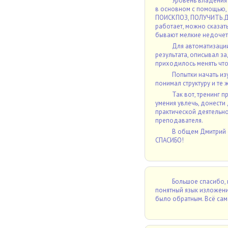
Уровень владения 
в основном с помощью, 
ПОИСКПОЗ, ПОЛУЧИТЬ.ДА
работает, можно сказать
бывают мелкие недоче
Для автоматизации
результата, описывал за
приходилось менять что
Попытки начать из
понимал структуру и те 
Так вот, тренинг 
умения увлечь, донести
практической деятельнос
преподавателя.
В общем Дмитрий с
СПАСИБО!
Большое спасибо, 
понятный язык изложения
было обратным. Всё сам