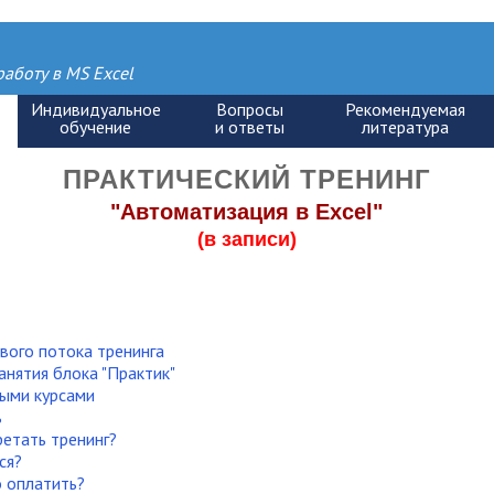
аботу в MS Excel
ПРАКТИЧЕСКИЙ ТРЕНИНГ
"Автоматизация в Excel"
(в записи)
вого потока тренинга
анятия блока "Практик"
ыми курсами
ь
етать тренинг?
ся?
 оплатить?