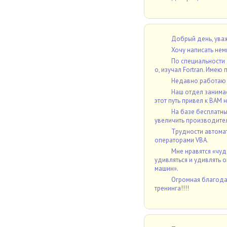
Добрый день, уваж
Хочу написать немн
По специальности
о, изучал Fortran. Имею
Недавно работаю 
Наш отдел занимае
этот путь привел к ВАМ н
На базе бесплатны
увеличить производитель
Трудности автомат
операторами VBA.
Мне нравятся «чуде
удивляться и удивлять 
машин».
Огромная благодар
тренинга!!!!