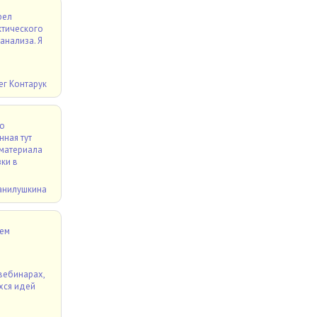
рел
ктического
анализа. Я
ег Контарук
аю
ная тут
 материала
ки в
анилушкина
ием
вебинарах,
хся идей