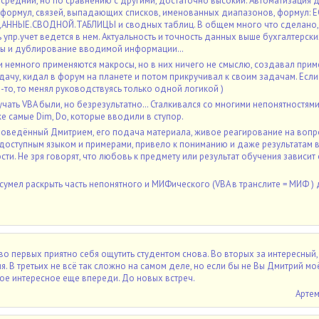
средний, но по сравнению с другими, достаточно высокий. Автоматизация д
формул, связей, выпадающих списков, именованных диапазонов, формул: ЕС
ННЫЕ.СВОДНОЙ.ТАБЛИЦЫ и сводных таблиц. В общем много что сделано,
 упр.учет ведется в нем. Актуальность и точность данных выше бухгалтерск
ты и дублирование вводимой информации…
 немного применяются макросы, но в них ничего не смыслю, создавал при
дачу, кидал в форум на планете и потом прикручивал к своим задачам. Если
-то, то менял руководствуясь только одной логикой )
учать VBA были, но безрезультатно… Сталкивался со многими непонятностями
же самые Dim, Do, которые вводили в ступор.
проведённый Дмитрием, его подача материала, живое реагирование на вопр
 доступным языком и примерами, привело к пониманию и даже результатам 
ти. Не зря говорят, что любовь к предмету или результат обучения зависит 
умел раскрыть часть непонятного и МИФического (VBA в транслите = МИФ ) 
во первых приятно себя ощутить студентом снова. Во вторых за интересный,
. В третьих не всё так сложно на самом деле, но если бы не Вы Дмитрий м
ое интересное еще впереди. До новых встреч.
Артем