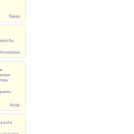
Павел
 было бы
 Коноплина
ем
ижение
еперь
ратить.
Аскар
а всё в