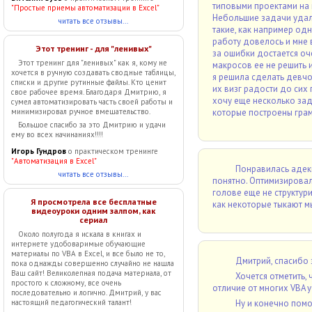
типовыми проектами на 
"Простые приемы автоматизации в Excel"
Небольшие задачи удало
читать все отзывы...
такие, как например одн
работу довелось и мне в
Этот тренинг - для "ленивых"
за ошибки достается оче
Этот тренинг для "ленивых" как я, кому не
макросов ее не решить и
хочется в ручную создавать сводные таблицы,
я решила сделать девчо
списки и другие рутинные файлы. Кто ценит
их визг радости до сих 
свое рабочее время. Благодаря Дмитрию, я
хочу еще несколько зад
сумел автоматизировать часть своей работы и
минимизировал ручное вмешательство.
которые построены грам
Большое спасибо за это Дмитрию и удачи
ему во всех начинаниях!!!!
Игорь Гундров
о практическом тренинге
"Автоматизация в Excel"
Понравилась адекв
читать все отзывы...
понятно. Оптимизировал
голове еще не структур
Я просмотрела все бесплатные
как некоторые тыкают м
видеоуроки одним залпом, как
сериал
Около полугода я искала в книгах и
интернете удобоваримые обучающие
материалы по VBA в Excel, и все было не то,
Дмитрий, спасибо 
пока однажды совершенно случайно не нашла
Ваш сайт! Великолепная подача материала, от
Хочется отметить,
простого к сложному, все очень
отличие от многих VBA 
последовательно и логично. Дмитрий, у вас
настоящий педагогический талант!
Ну и конечно помо