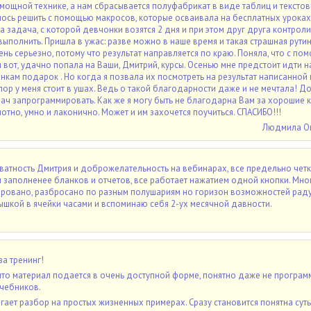
мощной технике, а нам сбрасывается полуфабрикат в виде таблиц и тексто
сь решить с помощью макросов, которые осваивала на бесплатных уроках.
а задача, с которой девчонки возятся 2 дня и при этом друг друга контроли
ыполнить. Пришла в ужас: разве можно в наше время и такая страшная рутин
нь серьезно, потому что результат направляется по краю. Поняла, что с по
 вот, удачно попала на Ваши, Дмитрий, курсы. Осенью мне предстоит идти н
нкам подарок . Но когда я позвала их посмотреть на результат написанной
пор у меня стоит в ушах. Ведь о такой благодарности даже и не мечтала! Д
ач запрограммировать. Как же я могу быть не благодарна Вам за хорошие к
отно, умно и лаконично. Может и им захочется поучиться. СПАСИБО!!!
Людмила О
атность Дмитрия и доброжелательность на вебинарах, все предельно четк
 заполненее бланков и отчетов, все работает нажатием одной кнопки. Мно
ировано, разбросано по разным полушариям но горизон возможностей раду
ышкой в ячейки часами и вспоминаю себя 2-ух месячной давности.
за тренинг!
 что материал подается в очень доступной форме, понятно даже не программ
учебников.
гает разбор на простых жизненных примерах. Сразу становится понятна суть