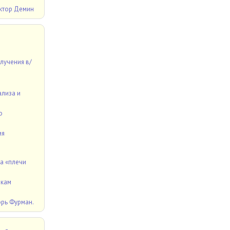
ктор Демин
лучения в/
ализа и
о
ия
а «плечи
икам
орь Фурман.