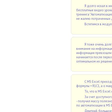
Я долго искал в ин
бесплатные видео уроки 
тренинга "Автоматизация
не жалею потраченных д
Встетимся в модул
Я тоже очень дол
внимание на информацию
информация превзошли 
начинается после перво
оптимальном их решени
С MS Excel приход
формулы = R1C1, а о ма
То, что в MS Exce
За счет доступног
- получил массу полезн
по автоматизации в MS E
Дмитрий, большое