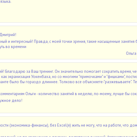
языка.
 Дмитрий!
ный и интересный! Правда, с моей точки зрения, такие насыщенные занятия
уть во времени
Ольга
! Благодарю за Ваш тренинг. Он значительно помогает сократить время, ч
 как экранизация Уокенбаха, но со многими "примочками" и "фишками", пост
анте было бы гораздо длиннее. Толково все объясняете-"разжевываете". Т
омментариям Ольги - количество занятий в неделю, по-моему, лучше бы сок
ужное дело!
сти (экономика-финансы), без Excel(я) жить не могу, что на работе, что дом