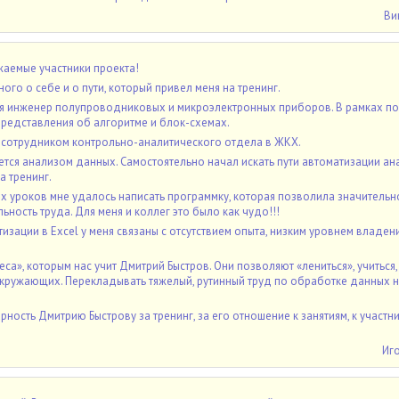
Ви
аемые участники проекта!
ого о себе и о пути, который привел меня на тренинг.
 я инженер полупроводниковых и микроэлектронных приборов. В рамках по
 представления об алгоритме и блок-схемах.
сотрудником контрольно-аналитического отдела в ЖКХ.
тся анализом данных. Самостоятельно начал искать пути автоматизации ан
а тренинг.
х уроков мне удалось написать программку, которая позволила значительн
ность труда. Для меня и коллег это было как чудо!!!
изации в Excel у меня связаны с отсутствием опыта, низким уровнем владен
са», которым нас учит Дмитрий Быстров. Они позволяют «лениться», учиться,
окружающих. Перекладывать тяжелый, рутинный труд по обработке данных н
ность Дмитрию Быстрову за тренинг, за его отношение к занятиям, к участн
Иг