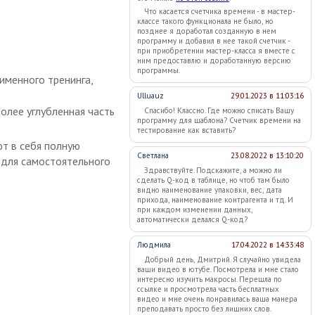
Что касается счетчика времени - в мастер-
классе такого функционала не было, но
позднее я доработал созданную в нем
программу и добавил в нее такой счетчик -
при приобретении мастер-класса я вместе с
ним предоставлю и доработанную версию
программы.
именного тренинга,
Ulluauz
29.01.2023 в 11:03:16
более углубленная часть
Спасибо! Классно. Где можно списать Вашу
программу для шаблона? Счетчик времени на
тестирование как вставить?
т в себя полную
Светлана
23.08.2022 в 13:10:20
 для самостоятельного
Здравствуйте. Подскажите, а можно ли
сделать Q-код в таблице, но чтоб там было
видно наименование упаковки, вес, дата
прихода, наименование контрагента и тд. И
при каждом изменении данных,
автоматически делался Q-код?
Людмила
17.04.2022 в 14:33:48
Добрый день, Дмитрий. Я случайно увидела
ваши видео в ютубе. Посмотрела и мне стало
интересно изучить макросы. Перешла по
ссылке и просмотрела часть бесплатных
видео и мне очень понравилась ваша манера
преподавать просто без лишних слов.