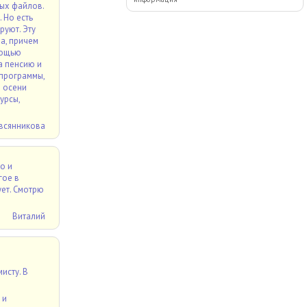
вых файлов.
 Но есть
руют. Эту
а, причем
мощью
а пенсию и
 программы,
о осени
урсы,
всянникова
о и
гое в
ет. Смотрю
Виталий
исту. В
 и