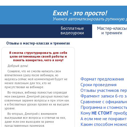
Excel - это просто!
Учимся автоматизировать рутинную р
Отзывы о мастер-классах и тренингах
Я смогла структурировать для себя
цели оптимизации своей работы и
понять конкретно, чего я хочу!
Добрый день!
Сожалею, что не смогла написать свои
впечатления сразу после вебинара, но
Формат предложения
надеюсь сейчас мой комментарий будет не
менее полезным для тех, кто не
Сроки проведения
присутствовал на вебинаре.
Отзывы участников пер
Во-первых, вебинар полностью оправдал
Фрагмент записи 6-го з
мои ожидания. Дмитрий раскрыл полностью
озвученные заранее вопросы и при этом как
Сравнение с официальн
и в бесплатных уроках провел их на высшем
Программа и стоимост
уровне.
Кому
НЕ СТОИТ
приобр
Во-вторых, Дмитрий с вниманием
выслушывал все вопросы и отвечал на них,
А если мне не понравит
даже если они выходили за рамки
Каким способом можно
представленных примеров.