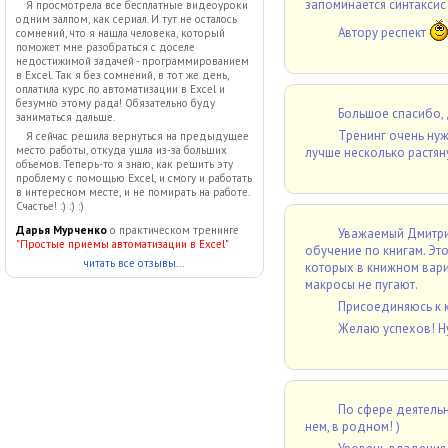
запоминается синтаксис 
Я просмотрела все бесплатные видеоуроки
одним залпом, как сериал. И тут не осталось
Автору респект
сомнений, что я нашла человека, который
поможет мне разобраться с доселе
недостижимой задачей - программированием
в Excel. Так я без сомнений, в тот же день,
оплатила курс по автоматизации в Excel и
безумно этому рада! Обязательно буду
Большое спасибо,
заниматься дальше.
Тренинг очень нуж
Я сейчас решила вернуться на предыдущее
место работы, откуда ушла из-за больших
лучше несколько растян
объемов. Теперь-то я знаю, как решить эту
проблему с помощью Excel, и смогу и работать
в интересном месте, и не помирать на работе.
Счастье! :) :) :)
Дарья Мурченко
о практическом тренинге
Уважаемый Дмитрий
"Простые приемы автоматизации в Excel"
обучение по книгам. Это
читать все отзывы...
которых в книжном вари
макросы не пугают.
Присоединяюсь к к
Желаю успехов! Н
По сфере деятельно
нем, в родном! )