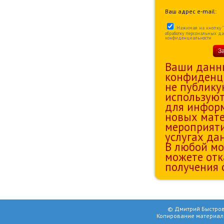
Ваш адрес e-mail:
Нажимая на кнопку "За
обработку персональных д
конфиденциальности
З
Ваши данн
конфиденц
не публику
используют
для информ
новых мате
мероприяти
услугах да
В любой мо
можете отк
получения 
© Дмитрий Быстров
Копирование материал